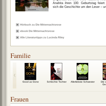
Anahita ihren 100. Geburtstag feier
sich die Geschichte um den Leser – und
Hörbuch zu Die Mitternachtsrose
ebook Die Mitternachtsrose
Alle Literaturtipps zu Lucinda Riley
Familie
 Rest des
Good as Gone
Schlechte Tochter
Allerliebste Schwester
Die 
bens
Ge
Frauen