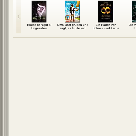
ny Treibel
House of Night 4:
Oma lässt grüßen und
Ein Hauch von
Die 
Ungezähmt
sagt, es tut ihr leid
Schnee und Asche
K