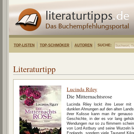
TOP-LISTEN
TOP-SCHMÖKER
AUTOREN
SUCHE:
Literaturtipp
Lucinda Riley
Die Mitternachtsrose
Lucinda Riley lockt ihre Leser mit
dunklen Ahnungen auf den alten Lands
ihrer Kulisse kann man ihr genauso g
Geschichte, in der es vor lang gehü
Wendungen nur so zu flimmern scheint.
von Lord Astbury und seine Wurzeln lie
Englands, sondern viele Tausend Kilome