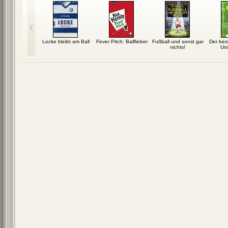
Locke bleibt am Ball
Fever Pitch: Ballfieber
Fußball und sonst gar
Der bes
nichts!
Un