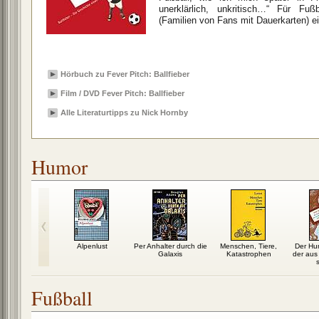
unerklärlich, unkritisch…“ Für Fuß
(Familien von Fans mit Dauerkarten) e
Hörbuch zu Fever Pitch: Ballfieber
Film / DVD Fever Pitch: Ballfieber
Alle Literaturtipps zu Nick Hornby
Humor
m Dessert
Alpenlust
Per Anhalter durch die
Menschen, Tiere,
Der Hun
Galaxis
Katastrophen
der aus
s
Fußball