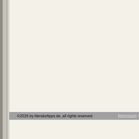
Impressum
Ι
©2026 by literaturtipps.de, all rights reserved