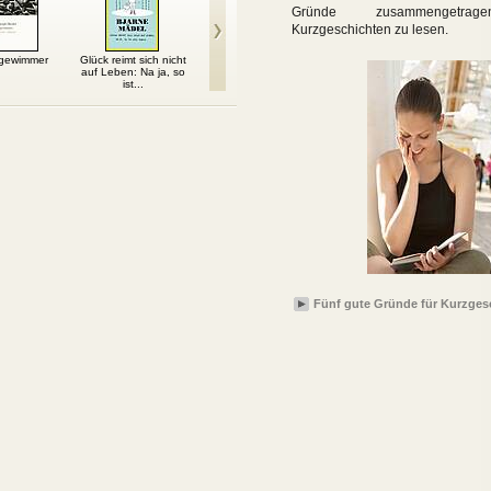
Gründe zusammengetrage
Kurzgeschichten zu lesen.
gewimmer
Glück reimt sich nicht
Zwischen Feuer und
Auf wildem Pfad durch
Christ
auf Leben: Na ja, so
Feuer
Fels und Heide
Hofm
ist...
Fünf gute Gründe für Kurzges