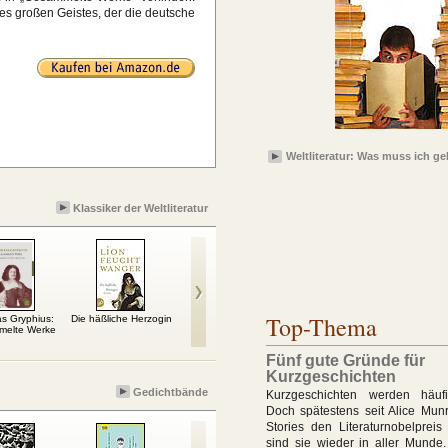
es großen Geistes, der die deutsche
Weltliteratur: Was muss ich g
Klassiker der Weltliteratur
Top-Thema
s Gryphius:
Die häßliche Herzogin
Der Zauberberg
Utopia
Onke
elte Werke
Fünf gute Gründe für
Kurzgeschichten
Gedichtbände
Kurzgeschichten werden häufi
Doch spätestens seit Alice Munr
Stories den Literaturnobelprei
sind sie wieder in aller Munde.