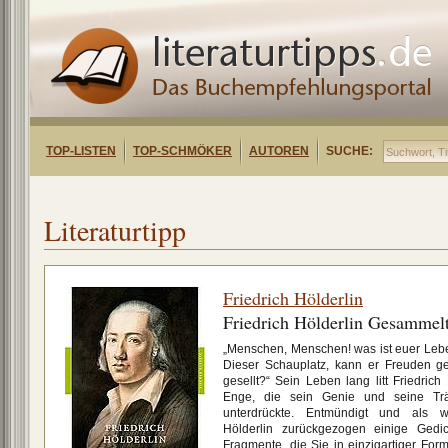
TOP-LISTEN
TOP-SCHMÖKER
AUTOREN
SUCHE:
Literaturtipp
Friedrich Hölderlin
Friedrich Hölderlin Gesammel
„Menschen, Menschen! was ist euer Leben,
Dieser Schauplatz, kann er Freuden g
gesellt?“ Sein Leben lang litt Friedrich
Enge, die sein Genie und seine Trä
unterdrückte. Entmündigt und als w
Hölderlin zurückgezogen einige Gedi
Fragmente, die Sie in einzigartiger For