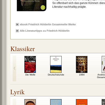
So offenbart sich das ganze Können dies
Literatur nachhaltig prägte.
ebook Friedrich Hölderlin Gesammelte Werke
Alle Literaturtipps zu Friedrich Hölderlin
Klassiker
nteuer des
Die Welle
Deutschstunde
1984
Andrea
 Soldaten
Gesamm
hwejk
Lyrik