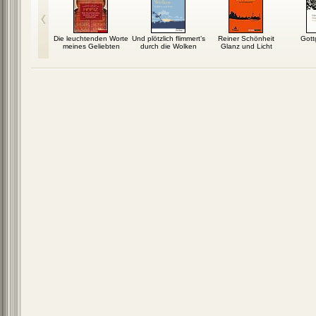
ße Rätsel
Die leuchtenden Worte
Und plötzlich flimmert’s
Reiner Schönheit
Gott
meines Geliebten
durch die Wolken
Glanz und Licht