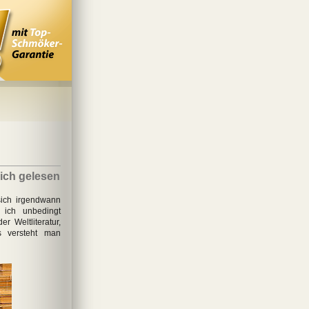
 ich gelesen
sich irgendwann
 ich unbedingt
r Weltliteratur,
s versteht man