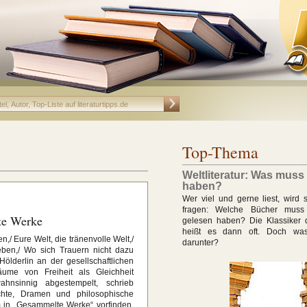
Top-Thema
Weltliteratur: Was muss
haben?
Wer viel und gerne liest, wird 
fragen: Welche Bücher muss
te Werke
gelesen haben? Die Klassiker de
heißt es dann oft. Doch wa
/ Eure Welt, die tränenvolle Welt,/
darunter?
eben,/ Wo sich Trauern nicht dazu
 Hölderlin an der gesellschaftlichen
ume von Freiheit als Gleichheit
ahnsinnig abgestempelt, schrieb
chte, Dramen und philosophische
m in „Gesammelte Werke“ vorfinden.