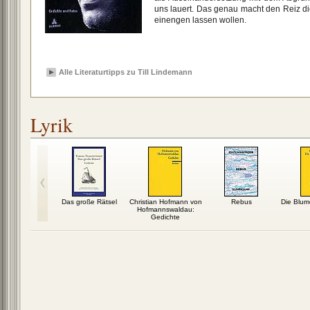
uns lauert. Das genau macht den Reiz die
einengen lassen wollen.
Alle Literaturtipps zu Till Lindemann
Lyrik
en Nächten
Das große Rätsel
Christian Hofmann von
Rebus
Die Blu
Hofmannswaldau:
Gedichte