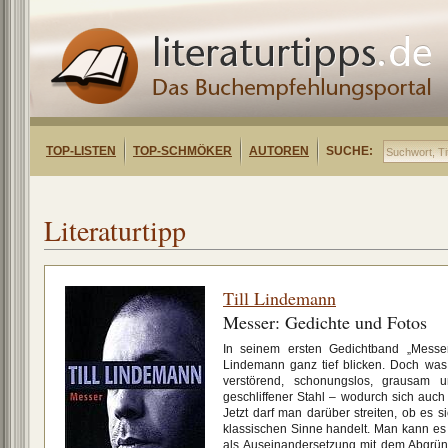
TOP-LISTEN
TOP-SCHMÖKER
AUTOREN
SUCHE:
Literaturtipp
Till Lindemann
Messer: Gedichte und Fotos
In seinem ersten Gedichtband „Messer
Lindemann ganz tief blicken. Doch was 
verstörend, schonungslos, grausam 
geschliffener Stahl – wodurch sich auch 
Jetzt darf man darüber streiten, ob es 
klassischen Sinne handelt. Man kann es
als Auseinandersetzung mit dem Abgrün