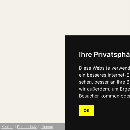
Ihre Privatsphä
Diese Website verwend
ein besseres Internet-
sehen, besser an Ihre 
wir außerdem, um Erge
Besucher kommen oder 
OK
Kontakt
Ι
Datenschutz
Ι
sitemap
webdesign: Interwe