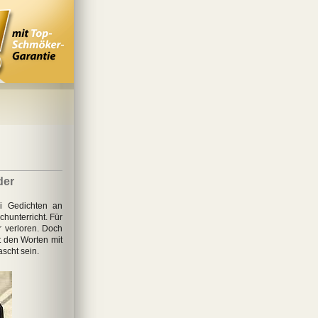
der
i Gedichten an
hunterricht. Für
 verloren. Doch
t den Worten mit
ascht sein.