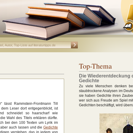
Top-Thema
Die Wiederentdeckung 
Gedichte
Zu viele Menschen denken be
staubtrockene Analysen im Deutsc
sie haben Gedichte ihren Zauber
wer sich aus Freude am Spiel mi
“ lässt Rammstein-Frontmann Till
Gedichten beschäftigt, wird überr
dem Leser dort entgegenblickt, ist
und schneidet so haarscharf wie
die Wahl des Titels erklären dürfte.
sich bei den 100 Texten um Lyrik im
 aber auch lassen und die
Gedichte
digen verstehen, das in jedem von