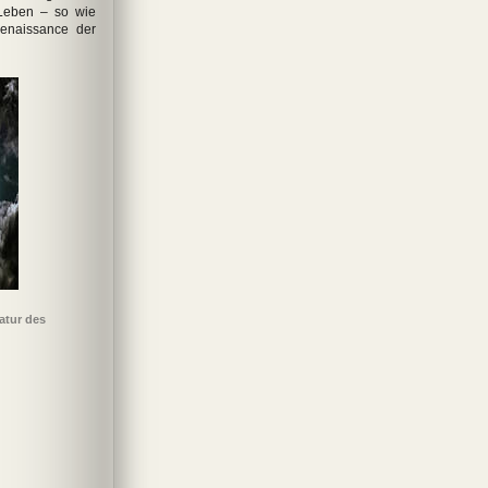
Leben – so wie
Renaissance der
atur des