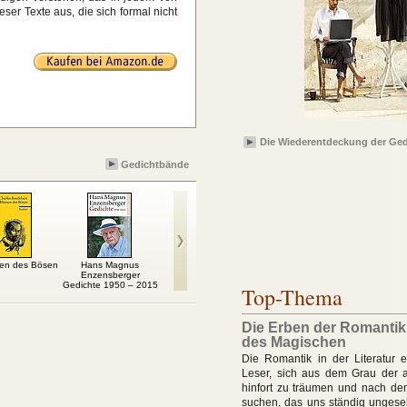
ser Texte aus, die sich formal nicht
Die Wiederentdeckung der Ged
Gedichtbände
men des Bösen
Hans Magnus
Reiner Schönheit
Glück reimt sich nicht
Zwisc
Enzensberger
Glanz und Licht
auf Leben: Na ja, so
Gedichte 1950 – 2015
ist...
Top-Thema
Die Erben der Romantik 
des Magischen
Die Romantik in der Literatur 
Leser, sich aus dem Grau der al
hinfort zu träumen und nach d
suchen, das uns ständig ungese