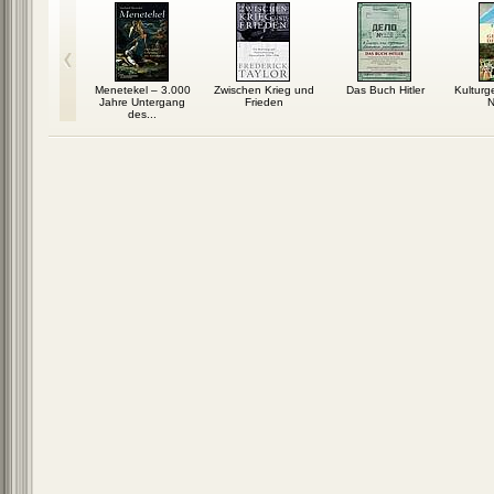
 den gelben
Menetekel – 3.000
Zwischen Krieg und
Das Buch Hitler
Kulturg
tern
Jahre Untergang
Frieden
N
des...