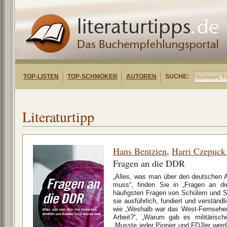
TOP-LISTEN
TOP-SCHMÖKER
AUTOREN
SUCHE:
Literaturtipp
Hans Bentzien
,
Harri Czepuc
Fragen an die DDR
„Alles, was man über den deutschen A
muss“, finden Sie in „Fragen an d
häufigsten Fragen von Schülern und
sie ausführlich, fundiert und verständ
wie „Weshalb war das West-Fernsehen 
Arbeit?“, „Warum gab es militärisc
„Musste jeder Pionier und FDJler wer