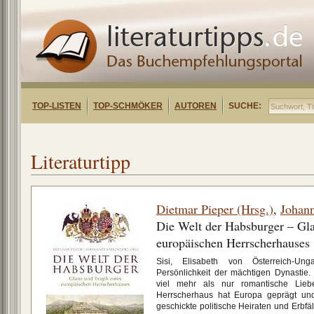
TOP-LISTEN
TOP-SCHMÖKER
AUTOREN
SUCHE:
Literaturtipp
Dietmar Pieper (Hrsg.)
,
Johann
Die Welt der Habsburger – Gla
europäischen Herrscherhauses
Sisi, Elisabeth von Österreich-Un
Persönlichkeit der mächtigen Dynastie.
viel mehr als nur romantische Lieb
Herrscherhaus hat Europa geprägt und
geschickte politische Heiraten und Erbfäl