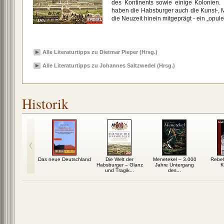
des Kontinents sowie einige Kolonien. 
haben die Habsburger auch die Kunst-, Mu
die Neuzeit hinein mitgeprägt - ein „opu
Alle Literaturtipps zu Dietmar Pieper (Hrsg.)
Alle Literaturtipps zu Johannes Saltzwedel (Hrsg.)
Historik
 Krieg: Die
Das neue Deutschland
Die Welt der
Menetekel – 3.000
Rebell
14 – 1918
Habsburger – Glanz
Jahre Untergang
K
und Tragik...
des...