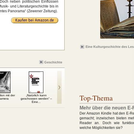
Doch neben politischen Einflüssen
sik- und Literaturgeschichte bis in
lentes Panorama“ (Zewener Zeitung).
Eine Kulturgeschichte des Le
Geschichte
Top-Thema
ion mit der
„Natürlich kann
DDR-Führer
Fragen an die DDR
Sch
amera
geschossen werden“ –
S
Eine...
Mehr über die neuen E-
Der Amazon Kindle hat den E-Re
gemacht; inzwischen bieten me
Reader an. Doch wie funktio
welche Möglichkeiten sie?