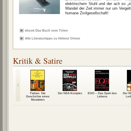
elektrischem Stuhl und der ach so „ziv
Wandel der Zeit immer nur um Vergelt
humane Zivilgesellschaft!
ebook Das Buch vom Töten
Alle Literaturtipps zu Helmut Ortner
Kritik & Satire
 vom Töten
Fabian. Die
Der NSA-Komplex
EGO – Das Spiel des
Der M
Geschichte eines
Lebens
Led
Moralisten