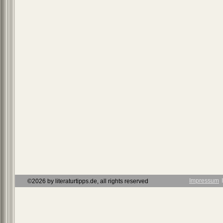
Impressum
Ι
©2026 by literaturtipps.de, all rights reserved