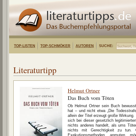
TOP-LISTEN
TOP-SCHMÖKER
AUTOREN
SUCHE:
Literaturtipp
Helmut Ortner
Das Buch vom Töten
Ob Helmut Ortner sein Buch bewuss
hat – und nicht etwa „Die Todesstraf
allein der Titel erzeugt große Wirkung
sich bei dieser gesetzlich legitimiert
nichts anderes handelt, als ums Töte
nichts mit Gerechtigkeit zu tun.
Exekutionsmethoden anmuten mög