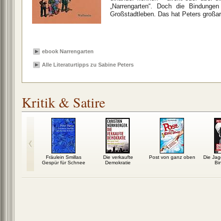
„Narrengarten“. Doch die Bindunge
Großstadtleben. Das hat Peters großar
ebook Narrengarten
Alle Literaturtipps zu Sabine Peters
Kritik & Satire
r waren.
Fräulein Smillas
Die verkaufte
Post von ganz oben
Die Ja
ftsrede
Gespür für Schnee
Demokratie
Bi