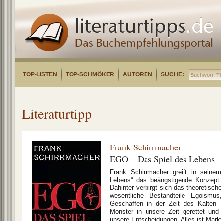
TOP-LISTEN
TOP-SCHMÖKER
AUTOREN
SUCHE:
Literaturtipp
Frank Schirrmacher
EGO – Das Spiel des Lebens
Frank Schirrmacher greift in sei
Lebens“ das beängstigende Konzept
Dahinter verbirgt sich das theoretis
wesentliche Bestandteile Egoismu
Geschaffen in der Zeit des Kalten 
Monster in unsere Zeit gerettet un
unsere Entscheidungen. Alles ist Markt