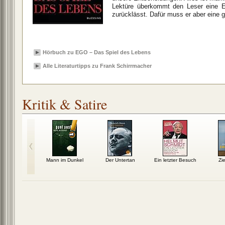
Lektüre überkommt den Leser eine Er
zurücklässt. Dafür muss er aber eine
Hörbuch zu EGO – Das Spiel des Lebens
Alle Literaturtipps zu Frank Schirrmacher
Kritik & Satire
l nach Biff
Mann im Dunkel
Der Untertan
Ein letzter Besuch
Zi