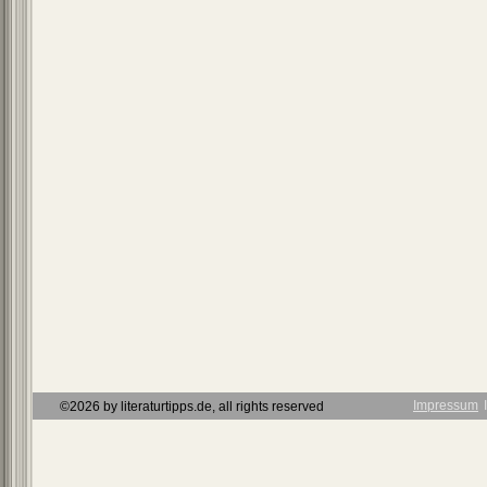
Impressum
Ι
©2026 by literaturtipps.de, all rights reserved