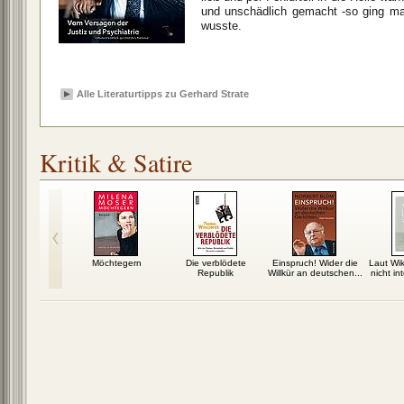
und unschädlich gemacht -so ging m
wusste.
Alle Literaturtipps zu Gerhard Strate
Kritik & Satire
, ging,
Möchtegern
Die verblödete
Einspruch! Wider die
Laut Wik
angen
Republik
Willkür an deutschen...
nicht in