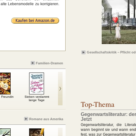
alte Lebensmodelle zu korrigieren.
Gesellschaftskritik – Pflicht o
Familien-Dramen
 Freundin
Sieben verdammt
Buddenbrooks
Sieben Jahre später
Der 
lange Tage
Top-Thema
Gegenwartsliteratur: de
Jetzt
Romane aus Amerika
Gegenwartsliteratur, die Litera
wann beginnt sie und wann ende
fest, was zur Gegenwartsliteratu