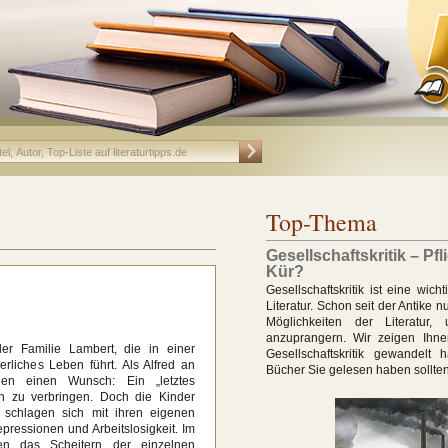
Top-Thema
Gesellschaftskritik – Pfl
Kür?
Gesellschaftskritik ist eine wich
Literatur. Schon seit der Antike n
Möglichkeiten der Literatur,
anzuprangern. Wir zeigen Ihne
der Familie Lambert, die in einer
Gesellschaftskritik gewandelt
erliches Leben führt. Als Alfred an
Bücher Sie gelesen haben sollten
den einen Wunsch: Ein „letztes
n zu verbringen. Doch die Kinder
 schlagen sich mit ihren eigenen
ressionen und Arbeitslosigkeit. Im
hen das Scheitern der einzelnen