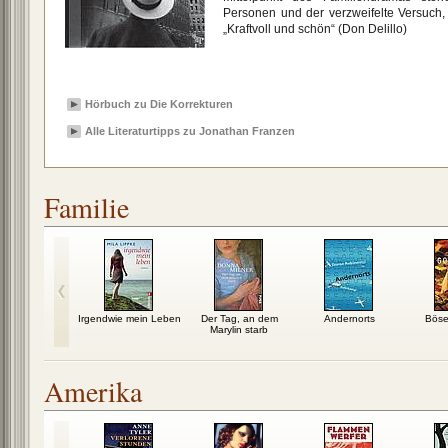
Personen und der verzweifelte Versuch, 
„Kraftvoll und schön“ (Don Delillo)
Hörbuch zu Die Korrekturen
Alle Literaturtipps zu Jonathan Franzen
Familie
isen nachts
Irgendwie mein Leben
Der Tag, an dem
Andernorts
Böse
Marylin starb
Amerika