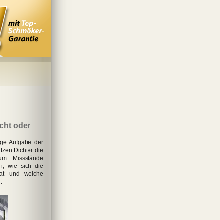
icht oder
tige Aufgabe der
utzen Dichter die
 um Missstände
n, wie sich die
 hat und welche
.