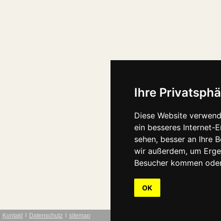
Ihre Privatsphä
Diese Website verwend
ein besseres Internet-
sehen, besser an Ihre 
wir außerdem, um Erge
Besucher kommen oder 
OK
Kontakt
Ι
Datenschutz
Ι
sitemap
webdesign: Interwe