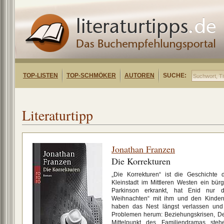
TOP-LISTEN
TOP-SCHMÖKER
AUTOREN
SUCHE:
Literaturtipp
Jonathan Franzen
Die Korrekturen
„Die Korrekturen“ ist die Geschichte 
Kleinstadt im Mittleren Westen ein bürg
Parkinson erkrankt, hat Enid nur 
Weihnachten“ mit ihm und den Kinder
haben das Nest längst verlassen und
Problemen herum: Beziehungskrisen, Dep
Mittelpunkt des Familiendramas ste