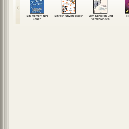
ter-Mafia
Ein Moment fürs
Einfach unvergesslich
Vom Schlafen und
Tr
Leben
Verschwinden