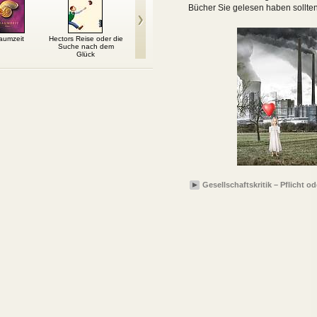
Bücher Sie gelesen haben sollten
aumzeit
Hectors Reise oder die
Nachricht von dir
Black Dagger 14:
Tause
Suche nach dem
Blinder König
Glück
Gesellschaftskritik – Pflicht o