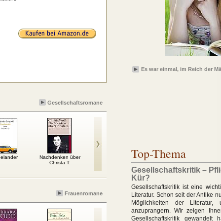
Es war einmal, im Reich der 
Gesellschaftsromane
Top-Thema
eelander
Nachdenken über
Unterwerfung
Cash
Fräu
Christa T.
Gespü
Gesellschaftskritik – Pfl
Kür?
Gesellschaftskritik ist eine wich
Frauenromane
Literatur. Schon seit der Antike n
Möglichkeiten der Literatur,
anzuprangern. Wir zeigen Ihne
Gesellschaftskritik gewandelt