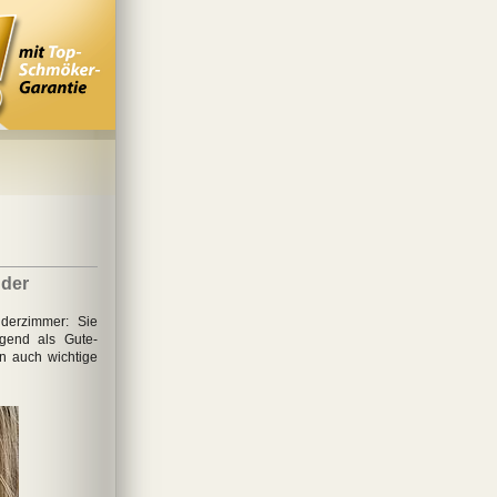
 der
derzimmer: Sie
agend als Gute-
ln auch wichtige