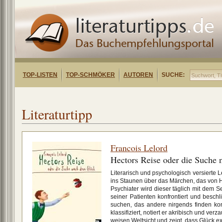
TOP-LISTEN
TOP-SCHMÖKER
AUTOREN
SUCHE:
Literaturtipp
Francois Lelord
Hectors Reise oder die Suche
Literarisch und psychologisch versierte L
ins Staunen über das Märchen, das von Hek
Psychiater wird dieser täglich mit dem 
seiner Patienten konfrontiert und besch
suchen, das andere nirgends finden kon
klassifiziert, notiert er akribisch und ver
weisen Weltsicht und zeigt, dass Glück exi