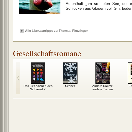
Aufenthalt „am so tiefen See, der 
Schlucken aus Gläsern voll Gin, bodenl
Alle Literaturtipps zu Thomas Pletzinger
Gesellschaftsromane
Das letzte
Das Liebesleben des
Schnee
Andere Räume,
Ef
eimnis
Nathaniel P.
andere Träume