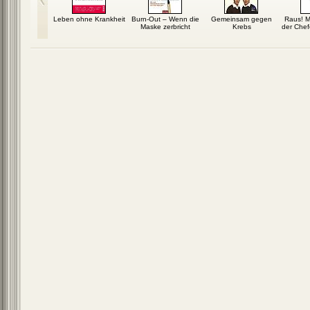
anische
Leben ohne Krankheit
Burn-Out – Wenn die
Gemeinsam gegen
Raus! 
nreisen
Maske zerbricht
Krebs
der Chefe