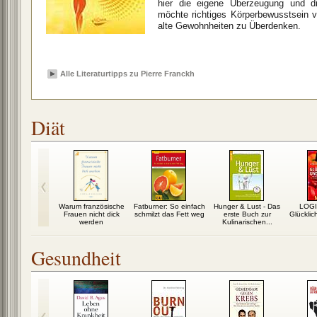
hier die eigene Überzeugung und di
möchte richtiges Körperbewusstsein v
alte Gewohnheiten zu Überdenken.
Alle Literaturtipps zu Pierre Franckh
Diät
im Schlaf –
Warum französische
Fatburner: So einfach
Hunger & Lust - Das
LOGI
olutionäre
Frauen nicht dick
schmilzt das Fett weg
erste Buch zur
Glücklic
rmel
werden
Kulinarischen...
Gesundheit