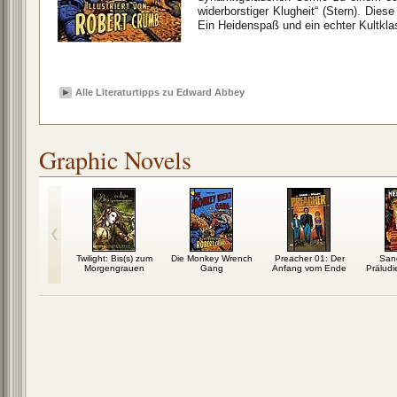
widerborstiger Klugheit“ (Stern). Die
Ein Heidenspaß und ein echter Kultkla
Alle Literaturtipps zu Edward Abbey
Graphic Novels
er Krieg
Twilight: Bis(s) zum
Die Monkey Wrench
Preacher 01: Der
San
Morgengrauen
Gang
Anfang vom Ende
Präludi