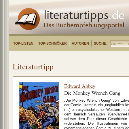
TOP-LISTEN
TOP-SCHMÖKER
AUTOREN
SUCHE:
Literaturtipp
Edward Abbey
Die Monkey Wrench Gang
„Die Monkey Wrench Gang“ von Edward
der Comic-Literatur, ein „unglaublich 
(…) ein psychedelischer Western mit
dem herrlich versauten 70er-Jahre-
schwer dem Reiz dieser Geschichte 
widerstehen. Die Illustrationen v
dynamitgeladenen Comic zu einem ech