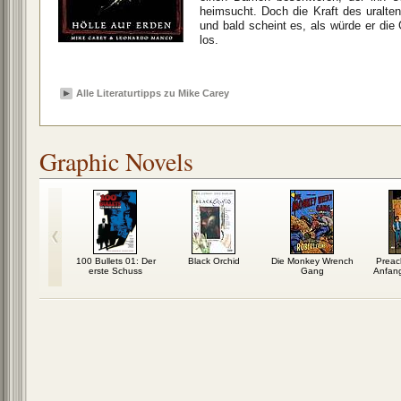
heimsucht. Doch die Kraft des uralt
und bald scheint es, als würde er die G
los.
Alle Literaturtipps zu Mike Carey
Graphic Novels
 in Black
100 Bullets 01: Der
Black Orchid
Die Monkey Wrench
Preac
erste Schuss
Gang
Anfan