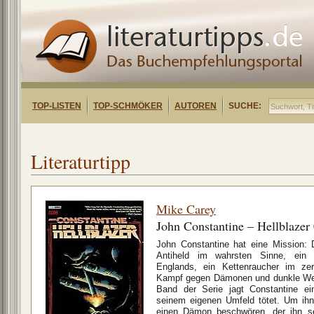
TOP-LISTEN
TOP-SCHMÖKER
AUTOREN
SUCHE:
Literaturtipp
Mike Carey
John Constantine – Hellblazer
John Constantine hat eine Mission:
Antiheld im wahrsten Sinne, ein 
Englands, ein Kettenraucher im zer
Kampf gegen Dämonen und dunkle Wese
Band der Serie jagt Constantine 
seinem eigenen Umfeld tötet. Um ih
einen Dämon beschwören, der ihn se