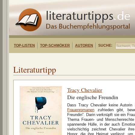
TOP-LISTEN
TOP-SCHMÖKER
AUTOREN
SUCHE:
Literaturtipp
Tracy Chevalier
Die englische Freundin
Dass Tracy Chevalier keine Autorin 
Frauenromanen
zufrieden gibt, bew
Freundin“. Darin verknüpft sie ein F
Thema Frauen- und Menschenrechte –
spannende Hülle, in der auch Emoti
vielschichtig zeichnet Chevalier ihr
Honor, die ihre Heimat verlässt, u