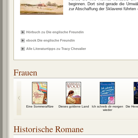
beginnen. Dort sind gerade die Umwäl
zur Abschaffung der Sklaverei führten 
Hörbuch zu Die englische Freundin
ebook Die englische Freundin
Alle Literaturtipps zu Tracy Chevalier
Frauen
auen von
Eine Sommeraffäre
Dieses goldene Land
Ich schreib dir morgen
Die Hexe
ham Park
wieder
Historische Romane