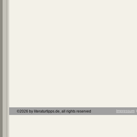
Impressum
Ι
©2026 by literaturtipps.de, all rights reserved