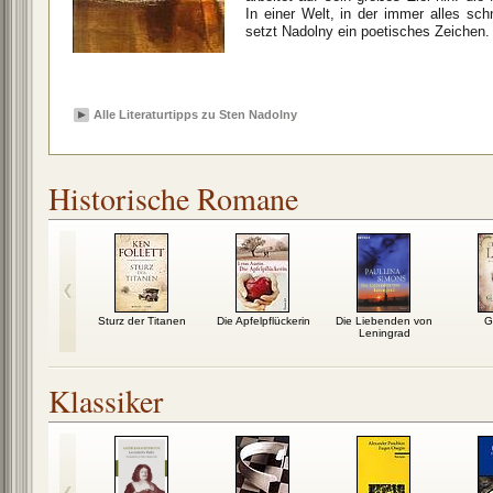
In einer Welt, in der immer alles sc
setzt Nadolny ein poetisches Zeichen.
Alle Literaturtipps zu Sten Nadolny
Historische Romane
reley
Sturz der Titanen
Die Apfelpflückerin
Die Liebenden von
G
Leningrad
Klassiker