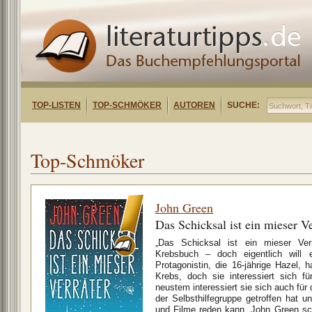
TOP-LISTEN
TOP-SCHMÖKER
AUTOREN
SUCHE:
Top-Schmöker
John Green
Das Schicksal ist ein mieser Ve
„Das Schicksal ist ein mieser Ver
Krebsbuch – doch eigentlich will 
Protagonistin, die 16-jährige Hazel, 
Krebs, doch sie interessiert sich f
neustem interessiert sie sich auch für 
der Selbsthilfegruppe getroffen hat 
und Filme reden kann. John Green sch