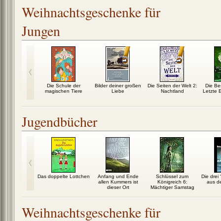
Weihnachtsgeschenke für
Jungen
Trogg: Der
Die Schule der
Bilder deiner großen
Die Seiten der Welt 2:
Die Be
iese der Welt
magischen Tiere
Liebe
Nachtland
Letzte 
Jugendbücher
gelkind
Das doppelte Lottchen
Anfang und Ende
Schlüssel zum
Die drei
allen Kummers ist
Königreich 6:
aus de
dieser Ort
Mächtiger Samstag
Weihnachtsgeschenke für