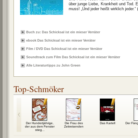
über junge Liebe, Krankheit und Tod. 
muss! „Und jeder heißt wirklich jeder.“ 
Buch zu: Das Schicksal ist ein mieser Verräter
ebook Das Schicksal ist ein mieser Verräter
Film / DVD Das Schicksal ist ein mieser Verräter
Soundtrack zum Film Das Schicksal ist ein mieser Verräter
Alle Literaturtipps zu John Green
Top-Schmöker
nblick
Der Hundertjährige,
Die Frau des
Das Kartell
Der Fän
der aus dem Fenster
Zeitreisenden
stieg...