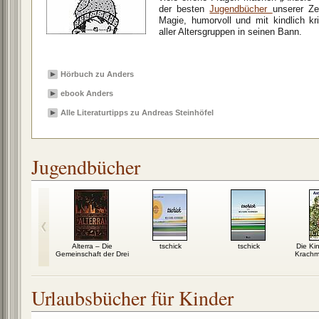
der besten
Jugendbücher
unserer Ze
Magie, humorvoll und mit kindlich kr
aller Altersgruppen in seinen Bann.
Hörbuch zu Anders
ebook Anders
Alle Literaturtipps zu Andreas Steinhöfel
Jugendbücher
ter und der
Alterra – Die
tschick
tschick
Die Ki
gene von
Gemeinschaft der Drei
Krachm
kaban
Urlaubsbücher für Kinder