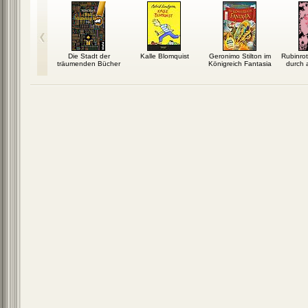
em Sommer
Die Stadt der
Kalle Blomquist
Geronimo Stilton im
Rubinrot
träumenden Bücher
Königreich Fantasia
durch a