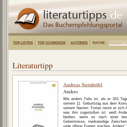
TOP-LISTEN
TOP-SCHMÖKER
AUTOREN
SUCHE:
Literaturtipp
Andreas Steinhöfel
Anders
Wie anders Felix ist, als er 263 Tag
seinem 11. Geburtstag aus dem Koma
seinem Namen: Fortan nennt er sich 
was ihm zugestoßen ist, weiß Ande
bleiben, wenn es nach einer bes
Geheimnisse, merkwürdige Zwischenfä
viele offene Fragen machen „Anders“