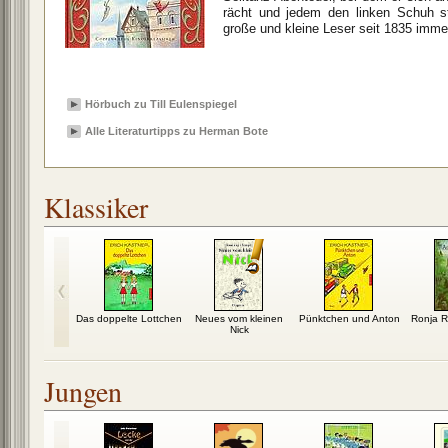
rächt und jedem den linken Schuh sti
große und kleine Leser seit 1835 imme
Hörbuch zu Till Eulenspiegel
Alle Literaturtipps zu Herman Bote
Klassiker
hungelbuch
Das doppelte Lottchen
Neues vom kleinen
Pünktchen und Anton
Ronja R
Nick
Jungen