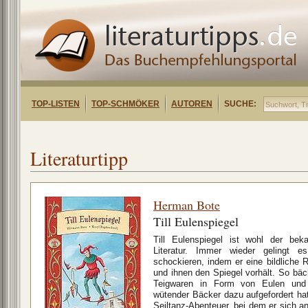
TOP-LISTEN
TOP-SCHMÖKER
AUTOREN
SUCHE:
Literaturtipp
Herman Bote
Till Eulenspiegel
Till Eulenspiegel ist wohl der be
Literatur. Immer wieder gelingt 
schockieren, indem er eine bildliche
und ihnen den Spiegel vorhält. So bäck
Teigwaren in Form von Eulen und
wütender Bäcker dazu aufgefordert ha
Seiltanz-Abenteuer, bei dem er sich 