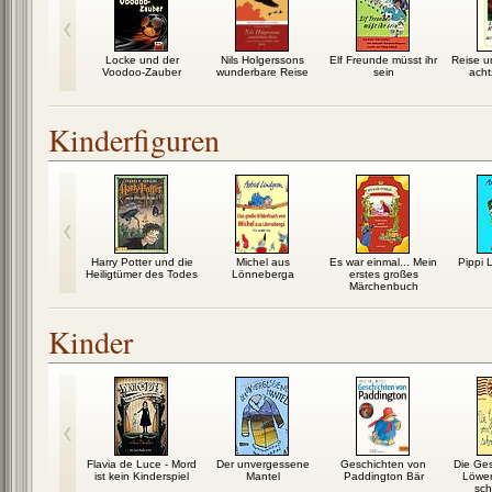
on Crusoe
Locke und der
Nils Holgerssons
Elf Freunde müsst ihr
Reise u
Voodoo-Zauber
wunderbare Reise
sein
acht
Kinderfiguren
hule der
Harry Potter und die
Michel aus
Es war einmal... Mein
Pippi 
hen Tiere
Heiligtümer des Todes
Lönneberga
erstes großes
Märchenbuch
Kinder
om kleinen
Flavia de Luce - Mord
Der unvergessene
Geschichten von
Die Ge
ick
ist kein Kinderspiel
Mantel
Paddington Bär
Löwen
sch