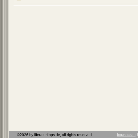
Impressum
Ι
©2026 by literaturtipps.de, all rights reserved