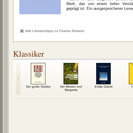
Werk, das von einem tiefen Verstä
geprägt ist. Ein ausgesprochener Lese
Alle Literaturtipps zu Charles Dickens
Klassiker
ca zum
Der große Gatsby
Der Meister und
Emilia Galotti
gnügen
Margarita