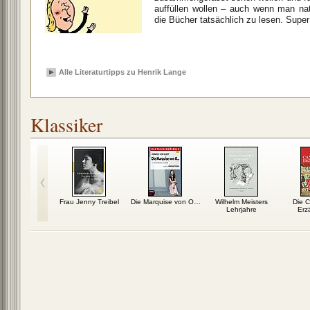
auffüllen wollen – auch wenn man nat
die Bücher tatsächlich zu lesen. Super
Alle Literaturtipps zu Henrik Lange
Klassiker
wyer und
Frau Jenny Treibel
Die Marquise von O…
Wilhelm Meisters
Die C
erry Finn
Lehrjahre
Erz