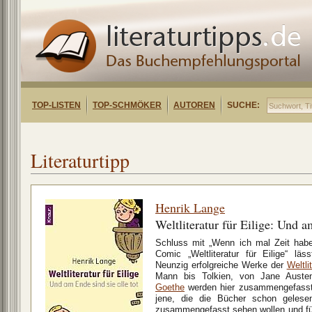
TOP-LISTEN
TOP-SCHMÖKER
AUTOREN
SUCHE:
Literaturtipp
Henrik Lange
Weltliteratur für Eilige: Und a
Schluss mit „Wenn ich mal Zeit habe
Comic „Weltliteratur für Eilige“ lä
Neunzig erfolgreiche Werke der
Weltli
Mann bis Tolkien, von Jane Aust
Goethe
werden hier zusammengefasst. 
jene, die die Bücher schon gelese
zusammengefasst sehen wollen und für