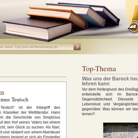
Top-Thema
Was uns der Barock he
lehren kann
Vor dem Hintergrund des Dreißig
en
entwickelte sich im Baroc
imus Teutsch
Gegensätzlichkeit. Diesseits
Lebenslust und Vergänglichke
 Teutsch“ ist der Inbegriff des
gegenüber. Was können wir da
Klassiker der Weltliteratur. Hans
lernen?
in die Geschichte von Simplicius
uf den Hof seines Vaters bei einem
ht, sein Glück zu suchen. Als Narr,
t und stolpert von einem Abenteuer
bens besinnt er sich als Einsiedler