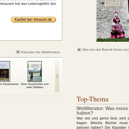
lshausen hat das Lebensgefühl des
Was uns der Barock heute noc
Klassiker der Weltliteratur
der Karamasow
Eine Geschichte aus
Die Marquise von O…
Die verlorene Ehre der
D
zwei Städten
Katharina Blum
Top-Thema
Weltliteratur: Was muss
haben?
Wer viel und gerne liest, wird 
fragen: Welche Bücher muss
gelesen haben? Die Klassiker de