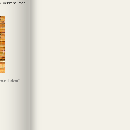
s versteht man
elesen haben?