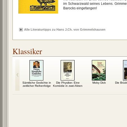
im Schwarzwald seines Lebens. Grimme
Barocks eingefangen!
Alle Literaturtipps zu Hans J.Ch. von Grimmelshausen
Klassiker
e Kreuz: Ein
Sämtliche Gedichte in
Die Physiker. Eine
Moby Dick
Die Brü
an aus
zeitlicher Reihenfolge
Komödie in zwei Akten
eutschland