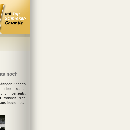
ute noch
jährigen Krieges
k eine starke
 und Jenseits,
it standen sich
raus heute noch