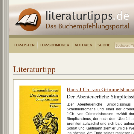
TOP-LISTEN
TOP-SCHMÖKER
AUTOREN
SUCHE:
Literaturtipp
Hans J.Ch. von Grimmelshaus
Der Abenteuerliche Simpliciss
„Der Abenteuerliche Simplicissimus
Schelmenromans und einer der großen 
J.Ch. von Grimmelshausen erzählt dar
Simplicissimus, der nach dem Überfall a
Eremiten aufwächst und sich bald aufmac
Soldat und Kaufmann zieht er um die Wel
ins nächste. Am Ende seines rastlosen Le