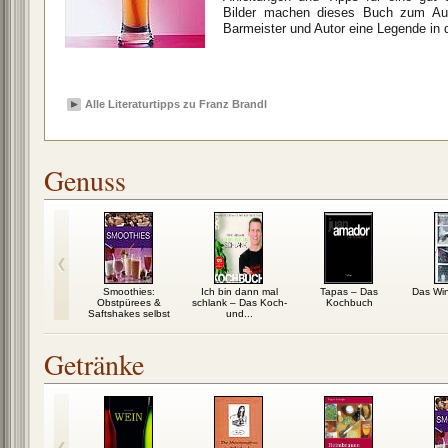
Bilder machen dieses Buch zum Aug
Barmeister und Autor eine Legende in 
Alle Literaturtipps zu Franz Brandl
Genuss
: Schritt für
Smoothies:
Ich bin dann mal
Tapas – Das
Das Wi
zum eigenen
Obstpürees &
schlank – Das Koch-
Kochbuch
ier
Saftshakes selbst
und...
gemacht
Getränke