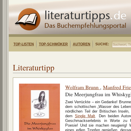
TOP-LISTEN
TOP-SCHMÖKER
AUTOREN
SUCHE:
Literaturtipp
Wolfram Brunn
,
Manfred Frie
Die Meerjungfrau im Whiskyg
Zwei Verrückte – ein Gedanke! Brunner
dem schottischen „Wasser des Lebens
nördlichen Teil der Britischen Insel
dem
Single Malt
. Den beiden Autor
Geschmackserlebnis in Worte zu f
Poesie! Und sie machen neugierig! 
eines edlen Tropfen genießen, dess