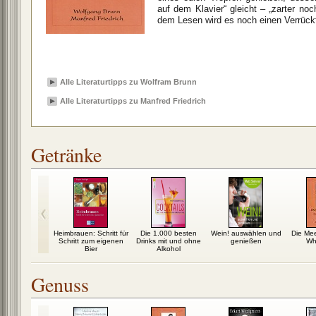
auf dem Klavier“ gleicht – „zarter n
dem Lesen wird es noch einen Verrück
Alle Literaturtipps zu Wolfram Brunn
Alle Literaturtipps zu Manfred Friedrich
Getränke
Heimbrauen: Schritt für
Die 1.000 besten
Wein! auswählen und
Die Mee
Schritt zum eigenen
Drinks mit und ohne
genießen
Wh
Bier
Alkohol
Genuss