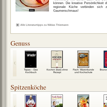
können. Die kreative Persönlichkeit 
regionale Küche verbinden sich
Gaumenschmaus!
Alle Literaturtipps zu Niklas Thiemann
Genuss
nd Hemsley:
Tapas – Das
Kochen (fast) ohne
Fisch: Warenkunde
Bruno
h gut essen
Kochbuch
Rezept
und Kochschule
Spitzenköche