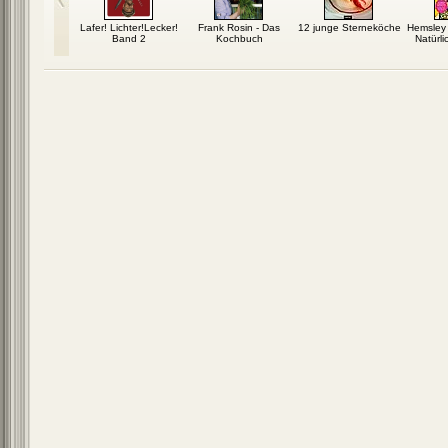
 Lafer - Die
Lafer! Lichter!Lecker!
Frank Rosin - Das
12 junge Sterneköche
Hemsley
r einfachen
Band 2
Kochbuch
Natürli
üche