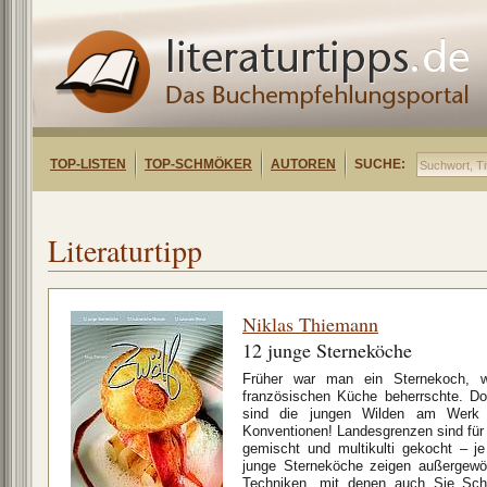
TOP-LISTEN
TOP-SCHMÖKER
AUTOREN
SUCHE:
Literaturtipp
Niklas Thiemann
12 junge Sterneköche
Früher war man ein Sternekoch, 
französischen Küche beherrschte. Do
sind die jungen Wilden am Werk 
Konventionen! Landesgrenzen sind für si
gemischt und multikulti gekocht – je
junge Sterneköche zeigen außergewö
Techniken, mit denen auch Sie Sch