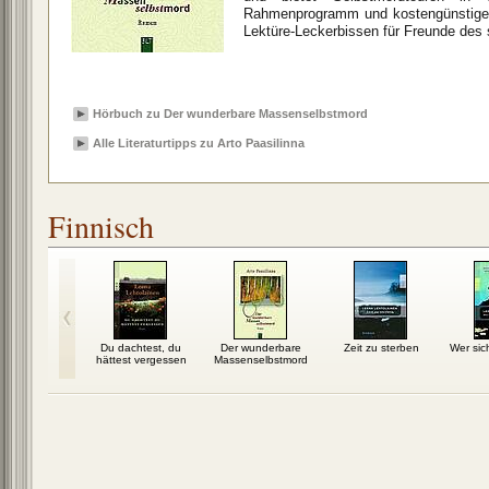
Rahmenprogramm und kostengünstige E
Lektüre-Leckerbissen für Freunde des
Hörbuch zu Der wunderbare Massenselbstmord
Alle Literaturtipps zu Arto Paasilinna
Finnisch
ara ermittelt
Du dachtest, du
Der wunderbare
Zeit zu sterben
Wer sic
hättest vergessen
Massenselbstmord