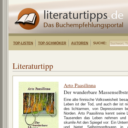
TOP-LISTEN
TOP-SCHMÖKER
AUTOREN
SUCHE:
Literaturtipp
Arto Paasilinna
Der wunderbare Massenselbst
Eine alte finnische Volksweisheit besa
Leben ist der Tod, und auch der ist nic
des lichtarmen, von Depressionen 
Norden. Arto Paasilinna kennt seine La
Tausenden das Leben nehmen und er
skurrile Art den Spiegel vor: Ein Unte
und bietet Selbstmordtouren in