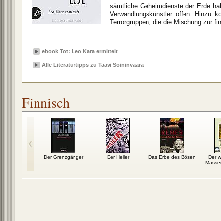
sämtliche Geheimdienste der Erde h
Verwandlungskünstler offen. Hinzu 
Terrorgruppen, die die Mischung zur fi
ebook Tot: Leo Kara ermittelt
Alle Literaturtipps zu Taavi Soininvaara
Finnisch
ald der
Der Grenzgänger
Der Heiler
Das Erbe des Bösen
Der 
en Füchse
Masse