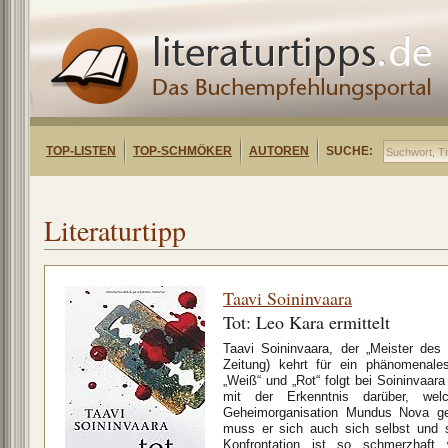
TOP-LISTEN
TOP-SCHMÖKER
AUTOREN
SUCHE:
Literaturtipp
Taavi Soininvaara
Tot: Leo Kara ermittelt
Taavi Soininvaara, der „Meister des
Zeitung) kehrt für ein phänomenale
„Weiß“ und „Rot“ folgt bei Soininvaara
mit der Erkenntnis darüber, wel
Geheimorganisation Mundus Nova ge
muss er sich auch sich selbst und s
Konfrontation ist so schmerzhaft