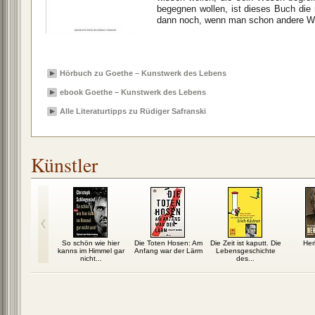
begegnen wollen, ist dieses Buch die 
dann noch, wenn man schon andere We
Hörbuch zu Goethe – Kunstwerk des Lebens
ebook Goethe – Kunstwerk des Lebens
Alle Literaturtipps zu Rüdiger Safranski
Künstler
e: 1936,
So schön wie hier
Die Toten Hosen: Am
Die Zeit ist kaputt. Die
Her
er der
kanns im Himmel gar
Anfang war der Lärm
Lebensgeschichte
dschaft
nicht...
des...