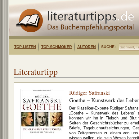
TOP-LISTEN
TOP-SCHMÖKER
AUTOREN
SUCHE:
Literaturtipp
Rüdiger Safranski
Goethe – Kunstwerk des Lebe
Der Klassiker-Experte Rüdiger Safransk
„Goethe – Kunstwerk des Lebens“ so
könnten wir ihn in Fleisch und Blut 
Seiten der Geschichtsbücher zu erhe
Briefe, Tagebuchaufzeichnungen, Ge
von Zeitgenossen zu einem von uns.
wissen wollen, die sein Wesen begrei