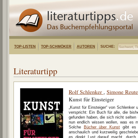
TOP-LISTEN
TOP-SCHMÖKER
AUTOREN
SUCHE:
Literaturtipp
Rolf Schlenker
,
Simone Reute
Kunst für Einsteiger
„Kunst für Einsteiger“ von Schlenker
verspricht: Ein Buch für alle, die bi
gefunden haben, die sich nicht selten 
nun endlich wissen wollen, was es mi
Solche
Bücher über Kunst
gibt es 
anschaulich und kurzweilig geschriebe
es direkt Lust darauf macht, durc