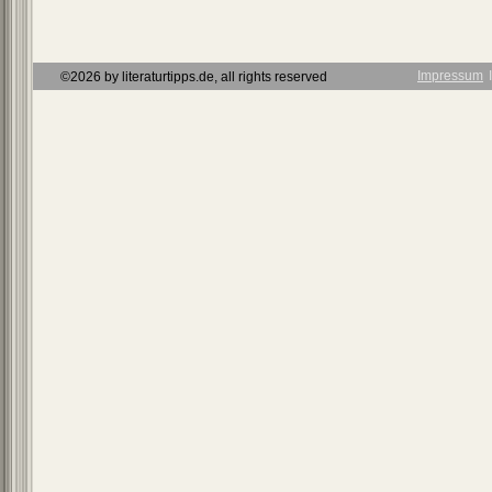
Impressum
Ι
©2026 by literaturtipps.de, all rights reserved