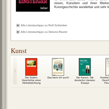
reisen, Künstlern und ihren Werk
Kunstgeschichte wunderbar und sehr le
Alle Literaturtipps zu Rolf Schlenker
Alle Literaturtipps zu Simone Reuter
Kunst
Camerons
Der Süden.
Das kann ich auch!
Der Kanon. Die
Goethe 
atar
Geschichte einer
deutsche Literatur.
Gesch
Himmelsrichtung
Essays
Fre