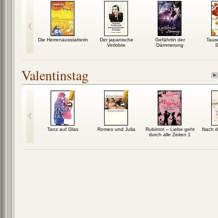
sabelle: Ein
Die Herrenausstatterin
Der japanische
Gefährtin der
Taus
esroman
Verlobte
Dämmerung
S
Valentinstag
zes halbes
Tanz auf Glas
Romeo und Julia
Rubinrot – Liebe geht
Nach 
ahr
durch alle Zeiten 1