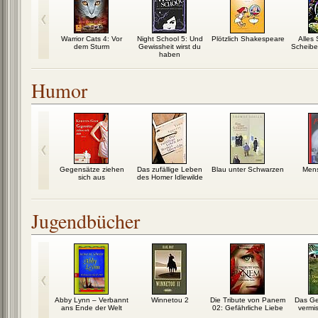
amen –
Warrior Cats 4: Vor
Night School 5: Und
Plötzlich Shakespeare
Alles 
rten der
dem Sturm
Gewissheit wirst du
Scheib
ternis
haben
Humor
 Shakespeare
Gegensätze ziehen
Das zufällige Leben
Blau unter Schwarzen
Mens
sich aus
des Homer Idlewilde
Jugendbücher
e – Zwischen
Abby Lynn – Verbannt
Winnetou 2
Die Tribute von Panem
Das Ge
Nebeln
ans Ende der Welt
02: Gefährliche Liebe
vermi