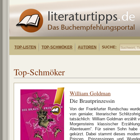
TOP-LISTEN
TOP-SCHMÖKER
AUTOREN
SUCHE:
Top-Schmöker
William Goldman
Die Brautprinzessin
Von der Frankfurter Rundschau wurde
von genialer, literarischer Schlitzohr
tatsächlich: William Goldman erzählt 
Morgensteins klassischer Erzählu
Abenteuern“. Für seinen Sohn habe 
gekürzt. Dabei stammt dieses moder
Prinzen, Prinzessinnen und Wunder