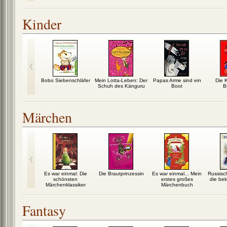
Kinder
ter und der
Bobo Siebenschläfer
Mein Lotta-Leben: Der
Papas Arme sind ein
Die 
lutprinz
Schuh des Känguru
Boot
B
Märchen
Es war einmal: Die
Die Brautprinzessin
Es war einmal... Mein
Russisc
schönsten
erstes großes
die bek
Märchenklassiker
Märchenbuch
Fantasy