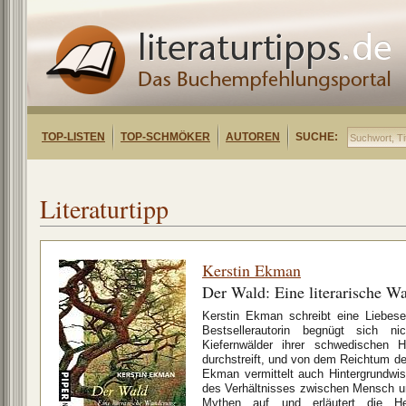
TOP-LISTEN
TOP-SCHMÖKER
AUTOREN
SUCHE:
Literaturtipp
Kerstin Ekman
Der Wald: Eine literarische W
Kerstin Ekman schreibt eine Liebes
Bestsellerautorin begnügt sich n
Kiefernwälder ihrer schwedischen 
durchstreift, und von dem Reichtum d
Ekman vermittelt auch Hintergrundwis
des Verhältnisses zwischen Mensch u
Mythen auf und erläutert die He