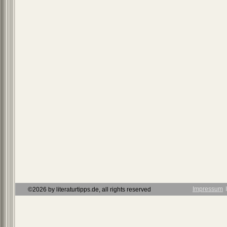
Impressum
Ι
©2026 by literaturtipps.de, all rights reserved