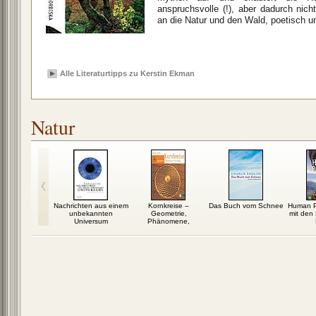
anspruchsvolle (!), aber dadurch nic
an die Natur und den Wald, poetisch u
Alle Literaturtipps zu Kerstin Ekman
Natur
äuter und
Nachrichten aus einem
Kornkreise –
Das Buch vom Schnee
Human P
pflanzen
unbekannten
Geometrie,
mit den
Universum
Phänomene,
Forschung