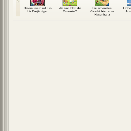
Ostern feiern mit Ein-
Wo sind bloß die
Die schönsten
Frohe
bis Dreijährigen
Ostereier?
Geschichten vom
Ans
Hasenfranz