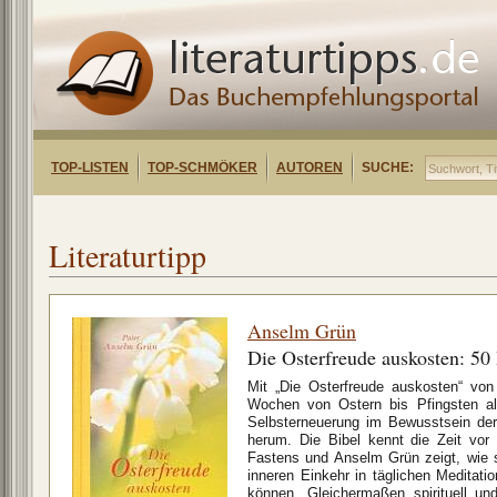
TOP-LISTEN
TOP-SCHMÖKER
AUTOREN
SUCHE:
Literaturtipp
Anselm Grün
Die Osterfreude auskosten: 50
Mit „Die Osterfreude auskosten“ vo
Wochen von Ostern bis Pfingsten al
Selbsterneuerung im Bewusstsein de
herum. Die Bibel kennt die Zeit vor
Fastens und Anselm Grün zeigt, wie 
inneren Einkehr in täglichen Meditat
können. Gleichermaßen spirituell un