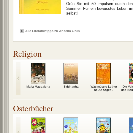
Grün Sie mit 50 Impulsen durch den 
Sommer. Für ein bewusstes Leben im 
selbst!
Alle Literaturtipps zu Anselm Grün
Religion
tte: Ein
Maria Magdalena
Siddhartha
Was müsste Luther
Die Volx
de mit Gott
heute sagen?
und Neu
Osterbücher