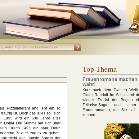
Top-Thema
Frauenromane machen
wahr!
Kurz nach dem Zweiten Weltkr
Claire Randall im Schottland 
wieder. Es ist der Beginn ei
Zeitreise-Saga und ein
ls Pizzalieferant und lebt ein so
Frauenromanen, der Sie sich 
raurig ist. Doch das alles soll sich
können.
il 1995 wird ein 500 Jahre altes
ion Dollar. Die Summe hat sich über
 sein Urahn 1495 ein paar Florin
erlorene Zukunft zurück zu geben.
abe steht der jüngste Spross der