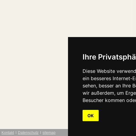
Ihre Privatsphä
Diese Website verwend
ein besseres Internet-
sehen, besser an Ihre 
wir außerdem, um Erge
Besucher kommen oder 
OK
Kontakt
Ι
Datenschutz
Ι
sitemap
webdesign: Interwe