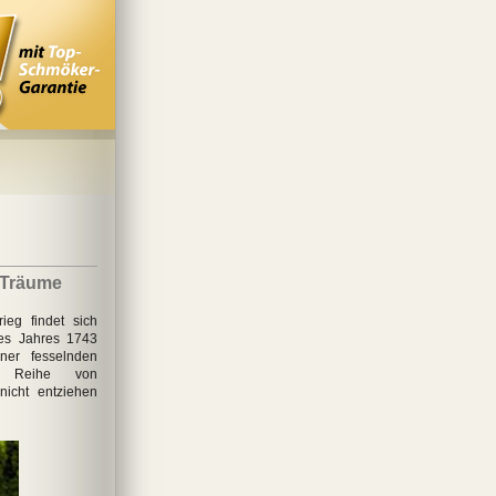
 Träume
ieg findet sich
des Jahres 1743
ner fesselnden
er Reihe von
nicht entziehen