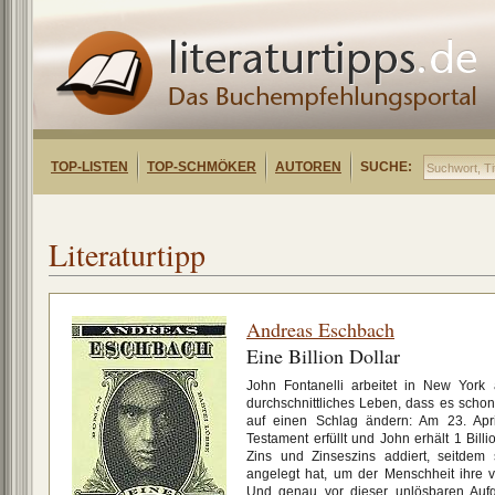
TOP-LISTEN
TOP-SCHMÖKER
AUTOREN
SUCHE:
Literaturtipp
Andreas Eschbach
Eine Billion Dollar
John Fontanelli arbeitet in New York a
durchschnittliches Leben, dass es schon t
auf einen Schlag ändern: Am 23. Apr
Testament erfüllt und John erhält 1 Bill
Zins und Zinseszins addiert, seitdem
angelegt hat, um der Menschheit ihre v
Und genau vor dieser unlösbaren Aufg