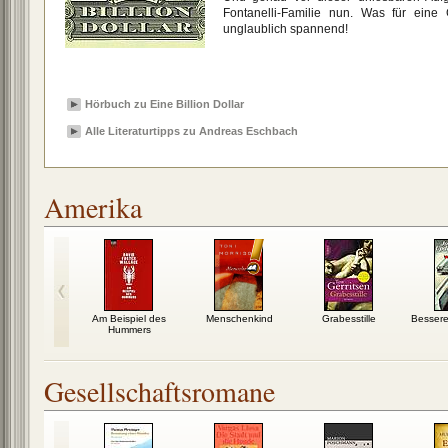
Fontanelli-Familie nun. Was für eine 
unglaublich spannend!
Hörbuch zu Eine Billion Dollar
Alle Literaturtipps zu Andreas Eschbach
Amerika
echung
Am Beispiel des
Menschenkind
Grabesstille
Bessere
Hummers
Gesellschaftsromane