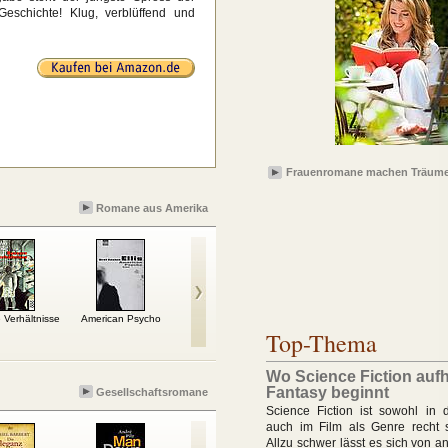
Geschichte! Klug, verblüffend und
Frauenromane machen Träume
Romane aus Amerika
 Verhältnisse
American Psycho
Aus Versehen verliebt
In einer Person
Top-Thema
Wo Science Fiction auf
Fantasy beginnt
Gesellschaftsromane
Science Fiction ist sowohl in d
auch im Film als Genre recht s
Allzu schwer lässt es sich von 