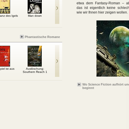
etwa dem Fantasy-Roman – a
das ist eigentlich keine schlec
wie wir Ihnen hier zeigen wollen.
anz des Igels
Man down
In einer Person
Perfidia
Das 
Phantastische Romane
iel ist aus
Auslöschung:
Wilde Schafsjagd
Das Haus zur
Don F
Southern Reach 1
besonderen
Verwendung
Wo Science Fiction aufhört un
beginnt