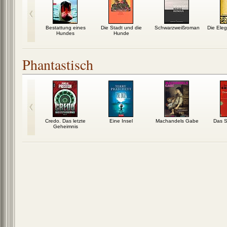
ündigung
Bestattung eines
Die Stadt und die
Schwarzweißroman
Die Eleg
Hundes
Hunde
Phantastisch
tlings
Credo. Das letzte
Eine Insel
Machandels Gabe
Das Sp
rfrische
Geheimnis