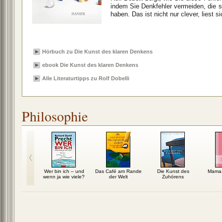
indem Sie Denkfehler vermeiden, die 
haben. Das ist nicht nur clever, liest 
Hörbuch zu Die Kunst des klaren Denkens
ebook Die Kunst des klaren Denkens
Alle Literaturtipps zu Rolf Dobelli
Philosophie
Tod und das
Wer bin ich – und
Das Café am Rande
Die Kunst des
Mama,
 danach
wenn ja wie viele?
der Welt
Zuhörens