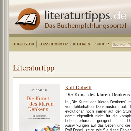
TOP-LISTEN
TOP-SCHMÖKER
AUTOREN
SUCHE:
Literaturtipp
Rolf Dobelli
Die Kunst des klaren Denkens
In „Die Kunst des klaren Denkens“ rä
von fehlerhaften Denkmustern auf. 
evolutionär noch immer auf der Stu
damit eigentlich nicht für die komp
Leben erfordert, geeignet - ist. D
Auswirkungen auf das Leben und die 
Rolf Dobelli zeigt, wie Sie diese Fehl