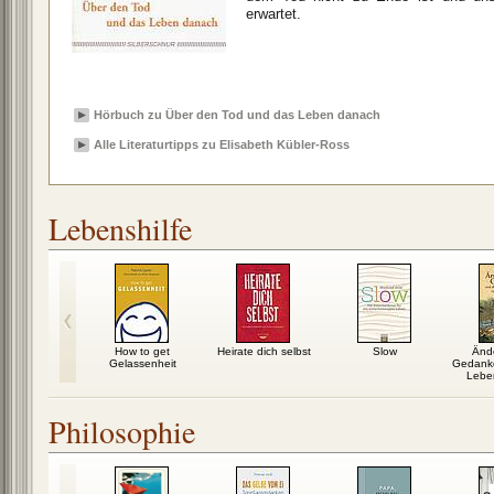
erwartet.
Hörbuch zu Über den Tod und das Leben danach
Alle Literaturtipps zu Elisabeth Kübler-Ross
Lebenshilfe
berzeugen:
How to get
Heirate dich selbst
Slow
Änd
senz für...
Gelassenheit
Gedanke
Leben
Philosophie