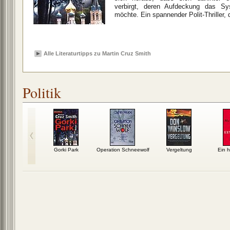
verbirgt, deren Aufdeckung das Sy
möchte. Ein spannender Polit-Thriller,
Alle Literaturtipps zu Martin Cruz Smith
Politik
Schakal
Gorki Park
Operation Schneewolf
Vergeltung
Ein h