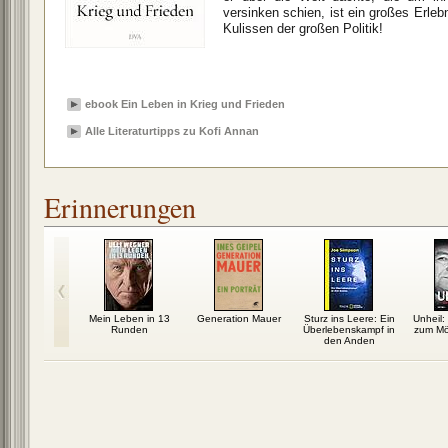
versinken schien, ist ein großes Erlebn
Kulissen der großen Politik!
ebook Ein Leben in Krieg und Frieden
Alle Literaturtipps zu Kofi Annan
Erinnerungen
äuflich!
Mein Leben in 13
Generation Mauer
Sturz ins Leere: Ein
Unheil:
Runden
Überlebenskampf in
zum Mö
den Anden