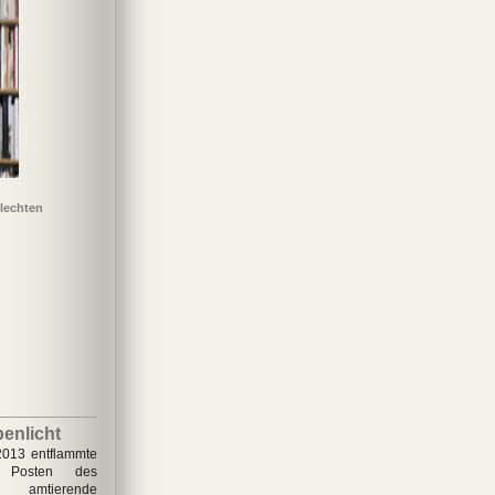
lechten
e Zeit des
Tagebuch
Höllenritt: Ein
Auf dem Jakobsweg
gens ist vorbei
deutscher Hells Angel
packt aus
enlicht
2013 entflammte
 Posten des
amtierende