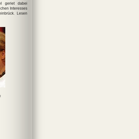
l geriet dabei
ichen Interesses
einbrück. Lesen
t