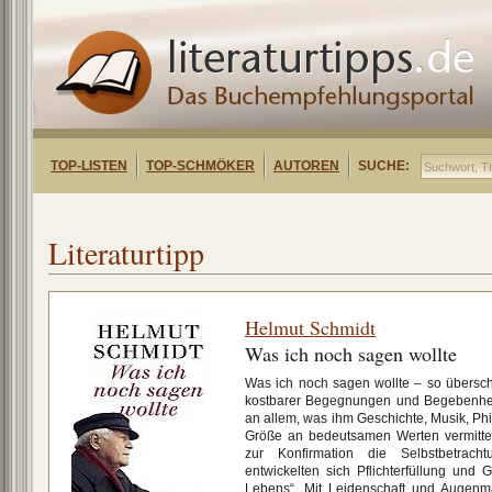
TOP-LISTEN
TOP-SCHMÖKER
AUTOREN
SUCHE:
Literaturtipp
Helmut Schmidt
Was ich noch sagen wollte
Was ich noch sagen wollte – so übersch
kostbarer Begegnungen und Begebenheite
an allem, was ihm Geschichte, Musik, Phi
Größe an bedeutsamen Werten vermitte
zur Konfirmation die Selbstbetrac
entwickelten sich Pflichterfüllung und 
Lebens“. Mit Leidenschaft und Augenmaß