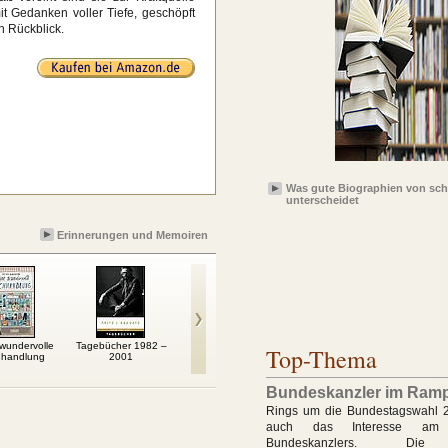
 Gedanken voller Tiefe, geschöpft
n Rückblick.
Was gute Biographien von sch
unterscheidet
Erinnerungen und Memoiren
wundervolle
Tagebücher 1982 –
Eis essen mit Che
Die furchtlosen
Di
Top-Thema
handlung
2001
Memoiren der Sheilah
Schwei
Graham
Bundeskanzler im Ramp
Rings um die Bundestagswahl 
auch das Interesse am
Bundeskanzlers. Die 