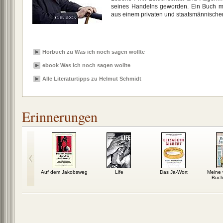
seines Handelns geworden. Ein Buch mit
aus einem privaten und staatsmännische
Hörbuch zu Was ich noch sagen wollte
ebook Was ich noch sagen wollte
Alle Literaturtipps zu Helmut Schmidt
Erinnerungen
ritt: Ein
Auf dem Jakobsweg
Life
Das Ja-Wort
Meine 
 Hells Angel
Buch
kt aus