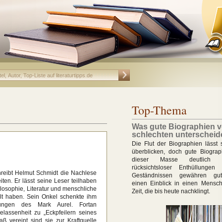
Top-Thema
Was gute Biographien 
schlechten unterscheid
Die Flut der Biographien lässt 
überblicken, doch gute Biogra
dieser Masse deutlich h
rücksichtsloser Enthüllungen
reibt Helmut Schmidt die Nachlese
Geständnissen gewähren gut
n. Er lässt seine Leser teilhaben
einen Einblick in einen Mensc
losophie, Literatur und menschliche
Zeit, die bis heute nachklingt.
lt haben. Sein Onkel schenkte ihm
htungen des Mark Aurel. Fortan
Gelassenheit zu „Eckpfeilern seines
 vereint sind sie zur Kraftquelle