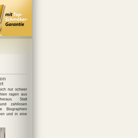
von
et
sich nur schwer
phien ragen aus
eraus. Statt
 und zahllosen
e Biographien
hen und in eine