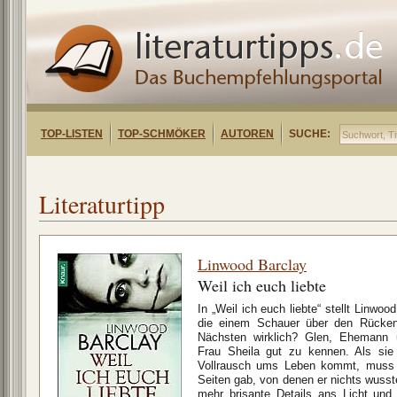
TOP-LISTEN
TOP-SCHMÖKER
AUTOREN
SUCHE:
Literaturtipp
Linwood Barclay
Weil ich euch liebte
In „Weil ich euch liebte“ stellt Linwoo
die einem Schauer über den Rücken
Nächsten wirklich? Glen, Ehemann u
Frau Sheila gut zu kennen. Als sie
Vollrausch ums Leben kommt, muss 
Seiten gab, von denen er nichts wus
mehr brisante Details ans Licht un