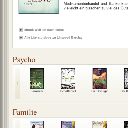
Medikamentenhandel und Bankenkrise
vielleicht ein bisschen zu viel des Guten
ebook Weil ich euch liebte
Alle Literaturtipps zu Linwood Barclay
Psycho
helos
Samariter
Schattenstill
Die Chirurgin
Der H
Familie