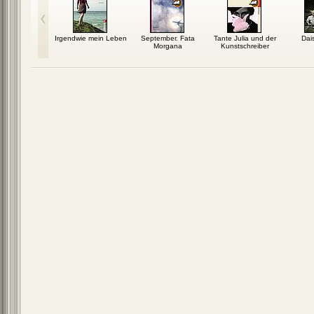
lienischen
Irgendwie mein Leben
September. Fata
Tante Julia und der
Dais
huhe
Morgana
Kunstschreiber