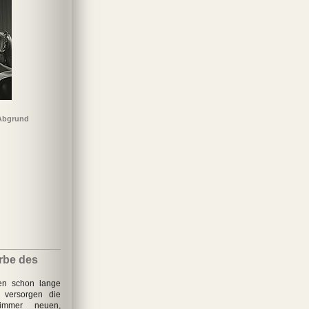
 Abgrund
inderlohn
Totengleich
Blackout
Eine unbeliebte Frau
rbe des
ten schon lange
 versorgen die
 immer neuen,