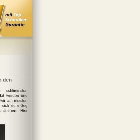
in den
re schlimmsten
ität werden und
 wir am meisten
n sich dem Sog
entziehen. Hier