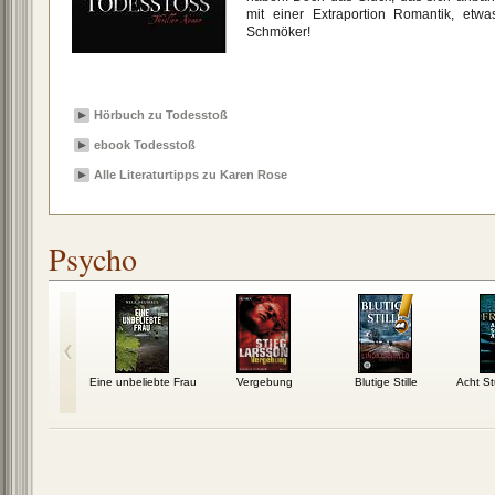
mit einer Extraportion Romantik, etw
Schmöker!
Hörbuch zu Todesstoß
ebook Todesstoß
Alle Literaturtipps zu Karen Rose
Psycho
ckout
Eine unbeliebte Frau
Vergebung
Blutige Stille
Acht S