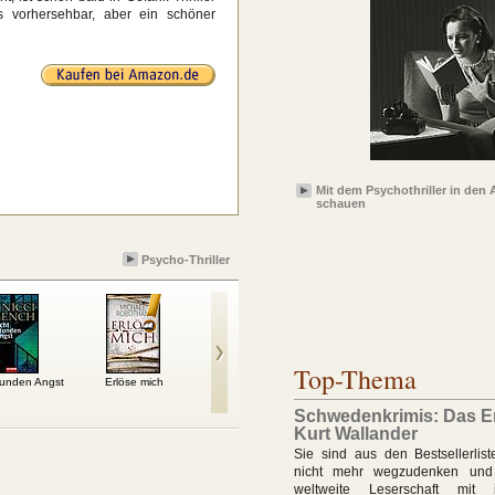
as vorhersehbar, aber ein schöner
Mit dem Psychothriller in den
schauen
Psycho-Thriller
Top-Thema
tunden Angst
Erlöse mich
Erebos
Der Hypnotiseur
F
Schwedenkrimis: Das E
Kurt Wallander
Sie sind aus den Bestsellerlis
nicht mehr wegzudenken und
weltweite Leserschaft mit