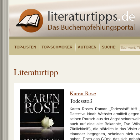
TOP-LISTEN
TOP-SCHMÖKER
AUTOREN
SUCHE:
Literaturtipp
Karen Rose
Todesstoß
Karen Roses Roman „Todesstoß“ trifft „
Detective Noah Webster ermittelt gegen 
seinen Rausch aus der Angst seiner weibli
auch auf eine alte Bekannte, Eve Wilso
Zärtlichkeit“), die plötzlich in das Visie
einander begegnen, scheinen sich z
haben. Doch das Glück, das sich anbahnt,