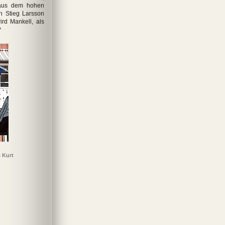
 aus dem hohen
n Stieg Larsson
rd Mankell, als
?
 Kurt