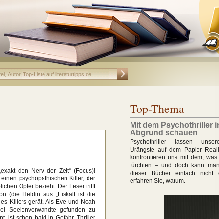
Top-Thema
Mit dem Psychothriller 
Abgrund schauen
Psychothriller lassen unse
Urängste auf dem Papier Real
konfrontieren uns mit dem, was
fürchten – und doch kann ma
exakt den Nerv der Zeit“ (Focus)!
dieser Bücher einfach nicht 
einen psychopathischen Killer, der
erfahren Sie, warum.
chen Opfer bezieht. Der Leser trifft
n (die Heldin aus „Eiskalt ist die
r des Killers gerät. Als Eve und Noah
wei Seelenverwandte gefunden zu
 ist schon bald in Gefahr. Thriller