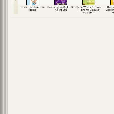
 GLYX-Diät:
Endlich schlank – so
Das neue große LOGI-
Der 4 Wochen Power
Die S
mit Glücks-
geht’s
Kochbuch
Plan: Mit Genuss
Endlich
fühl
schlank...
G