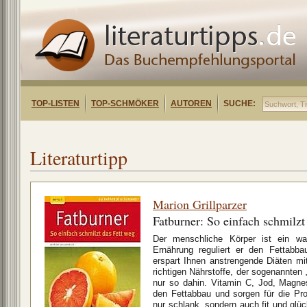
TOP-LISTEN
TOP-SCHMÖKER
AUTOREN
SUCHE:
Literaturtipp
Marion Grillparzer
Fatburner: So einfach schmilzt
Der menschliche Körper ist ein wa
Ernährung reguliert er den Fettabb
erspart Ihnen anstrengende Diäten mit
richtigen Nährstoffe, der sogenannten
nur so dahin. Vitamin C, Jod, Magnes
den Fettabbau und sorgen für die Pr
nur schlank, sondern auch fit und glü