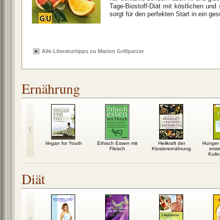
Tage-Biostoff-Diät mit köstlichen und
sorgt für den perfekten Start in ein g
Alle Literaturtipps zu Marion Grillparzer
Ernährung
zehr wird
Vegan for Youth
Ethisch Essen mit
Heilkraft der
Hunger 
eraten
Fleisch
Klosterernährung
erst
Kulin
Diät