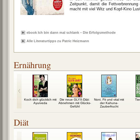
Zeitpunkt, damit die Fettverbrennung
macht mit viel Witz und Kopf-Kino Lus
ebook Ich bin dann mal schlank – Die Erfolgsmethode
Alle Literaturtipps zu Patric Heizmann
Ernährung
nsfälscher
Koch dich glücklich mit
Die neue GLYX-Diät:
Noni. Fit und vital mit
Tie
Ayurveda
Abnehmen mit Glücks-
der Kahuna-
Gefühl
Zauberfrucht
Diät