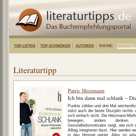
TOP-LISTEN
TOP-SCHMÖKER
AUTOREN
SUCHE:
Literaturtipp
Patric Heizmann
Ich bin dann mal schlank – Di
Punkte zählen und drei Mal wöchentlich
nützt auch die beste Disziplin nicht
sich einfach nicht. Die Heizmann-Metho
bewegen, anders denken. De
Gesundheitsmotivator zeigt, wie sich 
Alltag integrieren lässt. Hier werden
in den Himmel gelobt. Alles ist erla