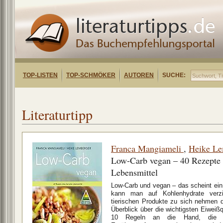
TOP-LISTEN
TOP-SCHMÖKER
AUTOREN
SUCHE:
Literaturtipp
Franca Mangiameli
,
Heike Le
Low-Carb vegan – 40 Rezepte 
Lebensmittel
Low-Carb und vegan – das scheint ein
kann man auf Kohlenhydrate verz
tierischen Produkte zu sich nehmen d
Überblick über die wichtigsten Eiweißq
10 Regeln an die Hand, die be