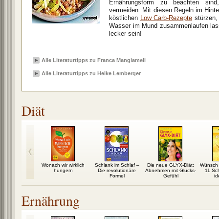
Ernährungsform zu beachten sind
vermeiden. Mit diesen Regeln im Hint
köstlichen
Low Carb-Rezepte
stürzen,
Wasser im Mund zusammenlaufen las
lecker sein!
Alle Literaturtipps zu Franca Mangiameli
Alle Literaturtipps zu Heike Lemberger
Diät
oko-Diät:
Wonach wir wirklich
Schlank im Schlaf –
Die neue GLYX-Diät:
Wünsch 
schlank mit
hungern
Die revolutionäre
Abnehmen mit Glücks-
11 Sc
nuss
Formel
Gefühl
id
Ernährung