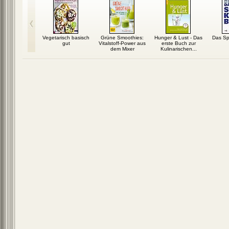
 dann mal
Vegetarisch basisch
Grüne Smoothies:
Hunger & Lust - Das
Das Sp
nk – Die
gut
Vitalstoff-Power aus
erste Buch zur
smethode
dem Mixer
Kulinarischen...