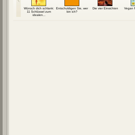
rmonyClou
Wünsch dich schlank:
Entschuldigen Sie, wer
Die vier Einsichten
Vegan f
11 Schlüssel zum
bin ich?
idealen...