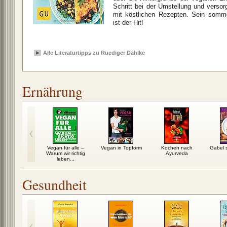
Schritt bei der Umstellung und verso
mit köstlichen Rezepten. Sein somme
ist der Hit!
Alle Literaturtipps zu Ruediger Dahlke
Ernährung
ai-Frucht
Vegan für alle –
Vegan in Topform
Kochen nach
Gabel s
Warum wir richtig
Ayurveda
leben...
Gesundheit