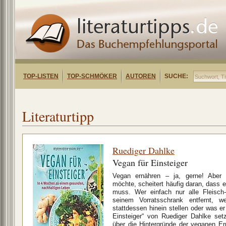
TOP-LISTEN
TOP-SCHMÖKER
AUTOREN
SUCHE:
Literaturtipp
Ruediger Dahlke
Vegan für Einsteiger
Vegan ernähren – ja, gerne! Aber 
möchte, scheitert häufig daran, dass e
muss. Wer einfach nur alle Fleisch
seinem Vorratsschrank entfernt, 
stattdessen hinein stellen oder was e
Einsteiger“ von Ruediger Dahlke set
über die Hintergründe der veganen Ernä