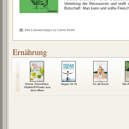
Verteilung der Ressourcen und stellt d
Botschaft: Man kann und sollte Fleisch
Alle Literaturtipps zu Lierre Keith
Ernährung
n-Kochbuch
Grüne Smoothies:
Vegan for fit
It’s all Good
Die A
Vitalstoff-Power aus
dem Mixer