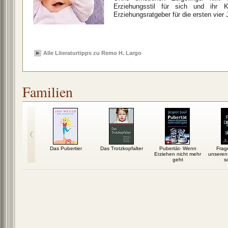
Erziehungsstil für sich und ihr K
Erziehungsratgeber für die ersten vier 
Alle Literaturtipps zu Remo H. Largo
Familien
erkacke
Das Pubertier
Das Trotzkopfalter
Pubertät- Wenn
Frage
Erziehen nicht mehr
unseren 
geht
so