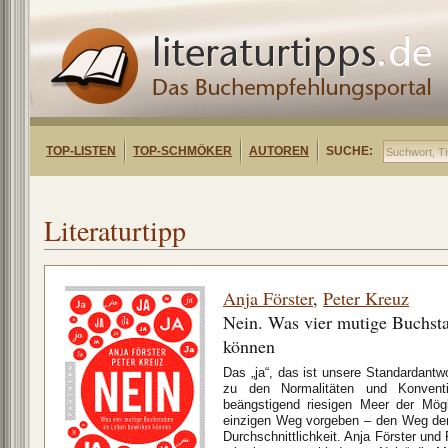
TOP-LISTEN
TOP-SCHMÖKER
AUTOREN
SUCHE:
Literaturtipp
Anja Förster
,
Peter Kreuz
Nein. Was vier mutige Buchst
können
Das „ja“, das ist unsere Standardantwor
zu den Normalitäten und Konvent
beängstigend riesigen Meer der Mögl
einzigen Weg vorgeben – den Weg der
Durchschnittlichkeit. Anja Förster und