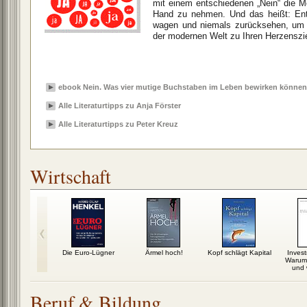
mit einem entschiedenen „Nein“ die Mög
Hand zu nehmen. Und das heißt: Ent
wagen und niemals zurücksehen, um d
der modernen Welt zu Ihren Herzenszie
ebook Nein. Was vier mutige Buchstaben im Leben bewirken können
Alle Literaturtipps zu Anja Förster
Alle Literaturtipps zu Peter Kreuz
Wirtschaft
te in einem
Die Euro-Lügner
Ärmel hoch!
Kopf schlägt Kapital
Inves
enhaus
Warum 
und w
Beruf & Bildung